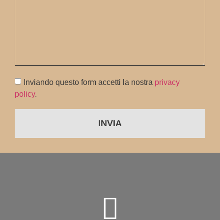
Inviando questo form accetti la nostra
privacy
policy
.
INVIA