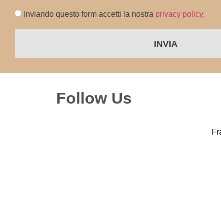
Inviando questo form accetti la nostra
privacy policy
.
INVIA
Follow Us
Fra