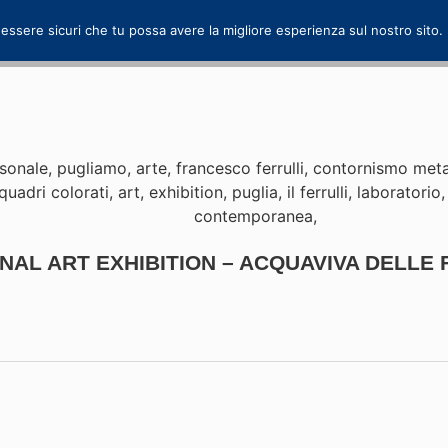
 essere sicuri che tu possa avere la migliore esperienza sul nostro sito.
NAL ART EXHIBITION – ACQUAVIVA DELLE F