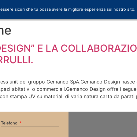
 essere sicuri che tu possa avere la migliore esperienza sul nostro sito.
he
ESIGN” E LA COLLABORAZI
RULLI.
ss unit del gruppo Gemanco SpA.Gemanco Design nasce con 
i spazi abitativi o commerciali.Gemanco Design offre i segue
 con stampa UV su materiali di varia natura carta da parati 
Telefono