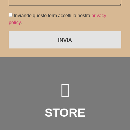
Inviando questo form accetti la nostra
privacy
policy
.
INVIA
STORE