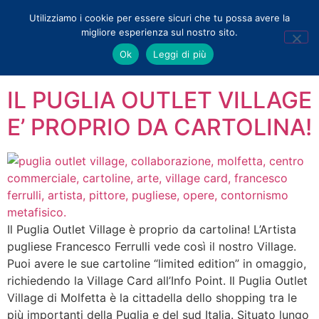
Utilizziamo i cookie per essere sicuri che tu possa avere la
migliore esperienza sul nostro sito.
Tag:
collaborazione
Ok
Leggi di più
IL PUGLIA OUTLET VILLAGE
E’ PROPRIO DA CARTOLINA!
Il Puglia Outlet Village è proprio da cartolina! L’Artista
pugliese Francesco Ferrulli vede così il nostro Village.
Puoi avere le sue cartoline “limited edition” in omaggio,
richiedendo la Village Card all’Info Point. Il Puglia Outlet
Village di Molfetta è la cittadella dello shopping tra le
più importanti della Puglia e del sud Italia. Situato lungo