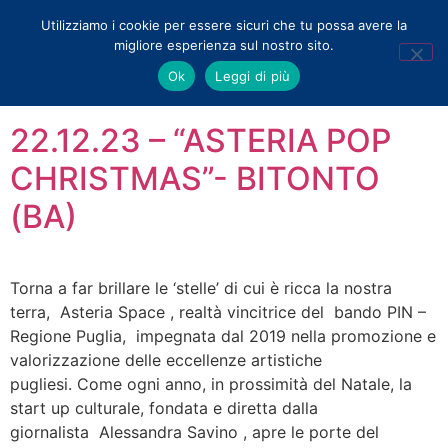
Utilizziamo i cookie per essere sicuri che tu possa avere la
migliore esperienza sul nostro sito.
Tag:
david cesaria
Ok
Leggi di più
22.12.23 – “ASTERIA POP
CHRISTMAS”- BITONTO
(BA)
Torna a far brillare le ‘stelle’ di cui è ricca la nostra
terra, Asteria Space , realtà vincitrice del bando PIN –
Regione Puglia, impegnata dal 2019 nella promozione e
valorizzazione delle eccellenze artistiche
pugliesi. Come ogni anno, in prossimità del Natale, la
start up culturale, fondata e diretta dalla
giornalista Alessandra Savino , apre le porte del