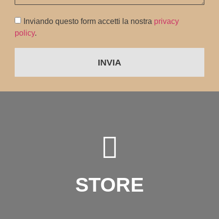
Inviando questo form accetti la nostra
privacy
policy
.
INVIA
STORE