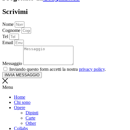
Scrivimi
Nome
Cognome
Tel
Email
Messaggio
Inviando questo form accetti la nostra
privacy policy
.
INVIA MESSAGGIO
Menu
Home
Chi sono
Opere
Dipinti
Carte
Other
Collabs