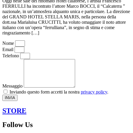
Oggi nelle sale del rinomato Hotel calabrese, l’artista Francesco
FERRULLI ha incontrato l’attore Marco BOCCI, il “Calcaterra ”
nazionale, in un’atmosfera alquanto unica e particolare. La direzione
del GRAND HOTEL STELLA MARIS, nella persona della
dott.ssa Marialuisa CRUCITTI, ha voluto omaggiare il noto attore
italiano con un’opera “ferrulliana”, in segno di stima e come
ringraziamento […]
Nome
Email
Telefono
Messaggio
Inviando questo form accetti la nostra
privacy policy
.
INVIA
STORE
Follow Us