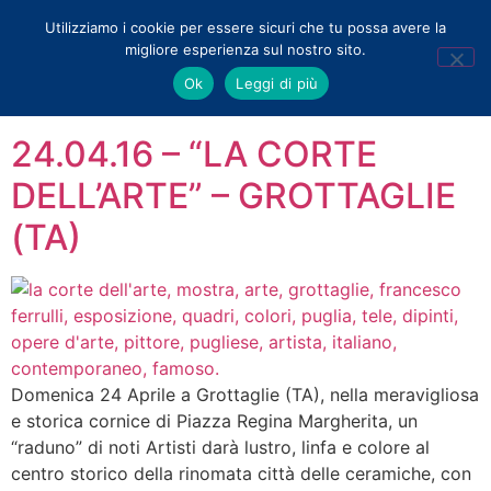
Utilizziamo i cookie per essere sicuri che tu possa avere la
migliore esperienza sul nostro sito.
Tag:
mostra collettiva
Ok
Leggi di più
24.04.16 – “LA CORTE
DELL’ARTE” – GROTTAGLIE
(TA)
Domenica 24 Aprile a Grottaglie (TA), nella meravigliosa
e storica cornice di Piazza Regina Margherita, un
“raduno” di noti Artisti darà lustro, linfa e colore al
centro storico della rinomata città delle ceramiche, con