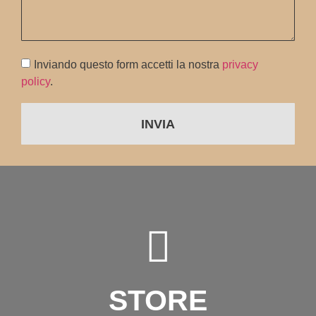
Inviando questo form accetti la nostra
privacy
policy
.
INVIA
STORE