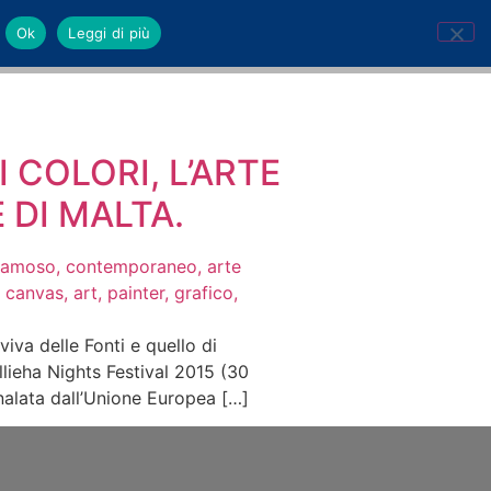
Ok
Leggi di più
I COLORI, L’ARTE
 DI MALTA.
iva delle Fonti e quello di
lieha Nights Festival 2015 (30
gnalata dall’Unione Europea […]