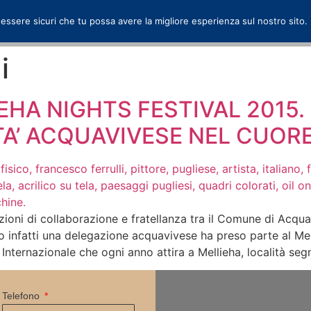
 essere sicuri che tu possa avere la migliore esperienza sul nostro sito.
i
IEHA NIGHTS FESTIVAL 2015. 
TA’ ACQUAVIVESE NEL CUORE
zioni di collaborazione e fratellanza tra il Comune di Acquav
o infatti una delegazione acquavivese ha preso parte al Mel
al Internazionale che ogni anno attira a Mellieha, località se
Telefono