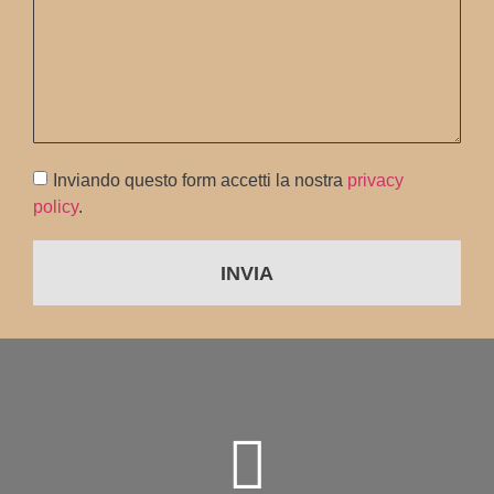
Inviando questo form accetti la nostra
privacy
policy
.
INVIA