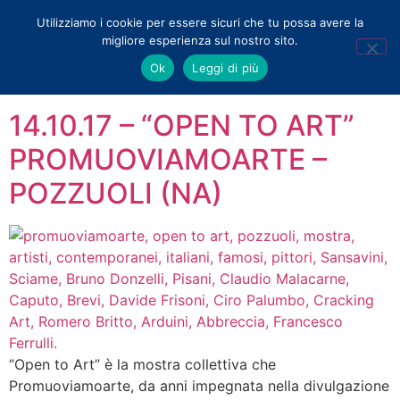
Utilizziamo i cookie per essere sicuri che tu possa avere la
migliore esperienza sul nostro sito.
Tag:
pozzuoli
Ok
Leggi di più
14.10.17 – “OPEN TO ART”
PROMUOVIAMOARTE –
POZZUOLI (NA)
“Open to Art” è la mostra collettiva che
Promuoviamoarte, da anni impegnata nella divulgazione