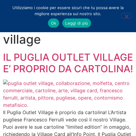
Utilizziamo i cookie per essere sicuri che tu possa avere la
migliore esperienza sul nostro sito.
Tag:
puglia outlet
Ok
Leggi di più
village
IL PUGLIA OUTLET VILLAGE
E’ PROPRIO DA CARTOLINA!
Il Puglia Outlet Village è proprio da cartolina! L’Artista
pugliese Francesco Ferrulli vede così il nostro Village.
Puoi avere le sue cartoline “limited edition” in omaggio,
richiedendo la Village Card all’Info Point. Il Puglia Outlet