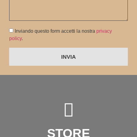
Inviando questo form accetti la nostra
privacy
policy
.
INVIA
STORE