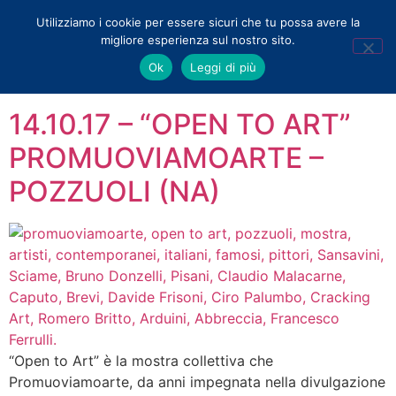
Utilizziamo i cookie per essere sicuri che tu possa avere la
migliore esperienza sul nostro sito.
Tag:
Romero Britto
Ok
Leggi di più
14.10.17 – “OPEN TO ART”
PROMUOVIAMOARTE –
POZZUOLI (NA)
“Open to Art” è la mostra collettiva che
Promuoviamoarte, da anni impegnata nella divulgazione