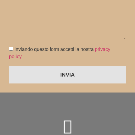
Inviando questo form accetti la nostra
privacy
policy
.
INVIA