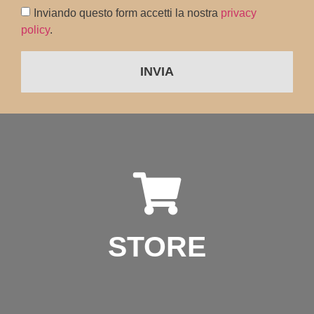
Inviando questo form accetti la nostra
privacy
policy
.
INVIA
STORE