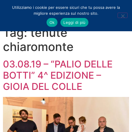
Utilizziamo i cookie per essere sicuri che tu possa avere la
migliore esperienza sul nostro sito.
Ok
Leggi di più
Tag:
tenute
chiaromonte
03.08.19 – “PALIO DELLE
BOTTI” 4^ EDIZIONE –
GIOIA DEL COLLE