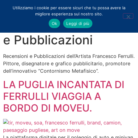
Utilizziamo i cookie per essere sicuri che tu possa avere la
migliore esperienza sul nostro sito.
Categoria:
Recensioni
Ok
Leggi di più
e Pubblicazioni
Recensioni e Pubblicazioni dell’Artista Francesco Ferrulli.
Pittore, disegnatore e grafico pubblicitario, promotore
dell’innovativo “Contornismo Metafisico”.
LA PUGLIA INCANTATA DI
FERRULLI VIAGGIA A
BORDO DI MOVEU.
La piattaforma digitale per il noleggio di auto e minivan