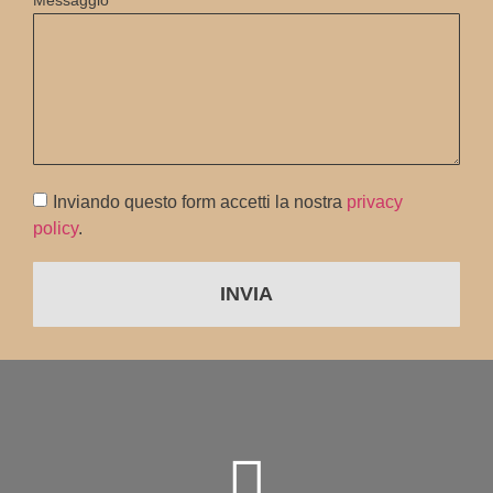
Inviando questo form accetti la nostra
privacy
policy
.
INVIA