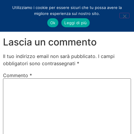
Utilizziamo i cookie per essere sicuri che tu possa avere la
migliore esperienza sul nostro sito.
BLOG
Ok
Leggi di più
Lascia un commento
Il tuo indirizzo email non sarà pubblicato.
I campi
obbligatori sono contrassegnati
*
Commento
*