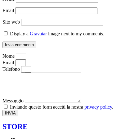
Email
Sito web
Display a
Gravatar
image next to my comments.
Nome
Email
Telefono
Messaggio
Inviando questo form accetti la nostra
privacy policy
.
INVIA
STORE