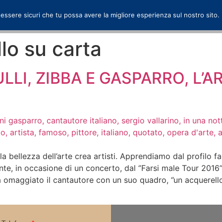
 essere sicuri che tu possa avere la migliore esperienza sul nostro sito.
lo su carta
ULLI, ZIBBA E GASPARRO, L’A
alla bellezza dell’arte crea artisti. Apprendiamo dal profilo
te, in occasione di un concerto, dal ‘’Farsi male Tour 2016’
a ha omaggiato il cantautore con un suo quadro, ‘’un acquerell