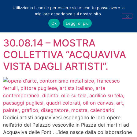
Utilizziamo i cookie per essere sicuri che tu possa avere la
migliore esperienza sul nostro sito.
Tag:
calendario
Ok
Leggi di più
30.08.14 – MOSTRA
COLLETTIVA “ACQUAVIVA
VISTA DAGLI ARTISTI”.
Dodici artisti acquavivesi espongono le loro opere
nell’atrio del Palazzo vescovile in Piazza dei martiri ad
Acquaviva delle Fonti. L’idea nasce dalla collaborazione