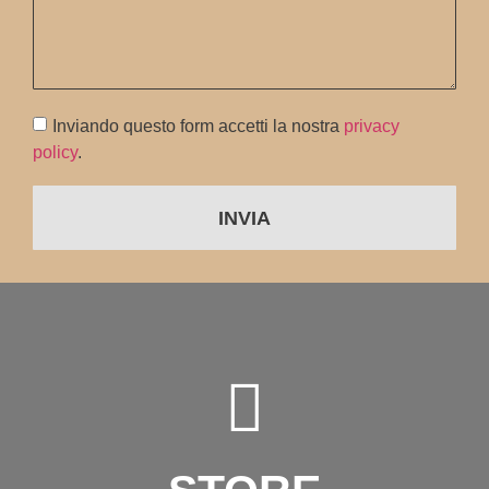
Inviando questo form accetti la nostra
privacy
policy
.
INVIA