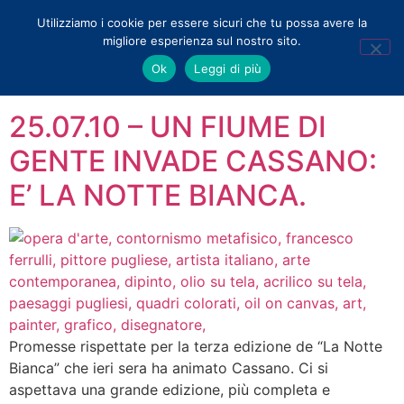
Utilizziamo i cookie per essere sicuri che tu possa avere la
migliore esperienza sul nostro sito.
Tag:
cassano murge
Ok
Leggi di più
25.07.10 – UN FIUME DI
GENTE INVADE CASSANO:
E’ LA NOTTE BIANCA.
Promesse rispettate per la terza edizione de “La Notte
Bianca” che ieri sera ha animato Cassano. Ci si
aspettava una grande edizione, più completa e