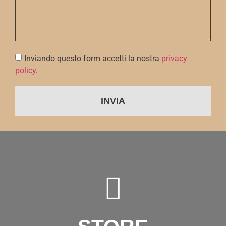
Inviando questo form accetti la nostra
privacy
policy
.
INVIA