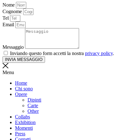
Nome
Cognome
Tel
Email
Messaggio
Inviando questo form accetti la nostra
privacy policy
.
INVIA MESSAGGIO
Menu
Home
Chi sono
Opere
Dipinti
Carte
Other
Collabs
Exhibition
Momenti
Press
Contatti