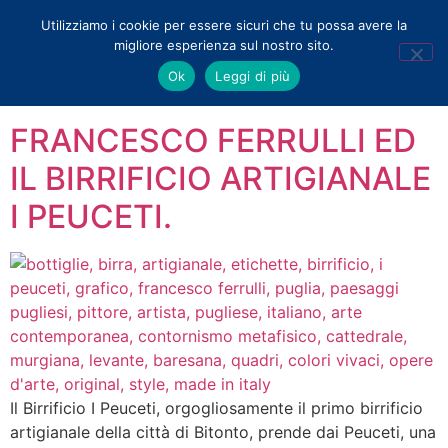
Utilizziamo i cookie per essere sicuri che tu possa avere la
migliore esperienza sul nostro sito.
Tag:
graphic
Ok
Leggi di più
FRANCESCO FERRULLI ED
IL BIRRIFICIO ARTIGIANALE
I PEUCETI.
Il Birrificio I Peuceti, orgogliosamente il primo birrificio
artigianale della città di Bitonto, prende dai Peuceti, una