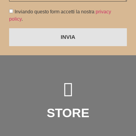
Inviando questo form accetti la nostra
privacy
policy
.
INVIA
STORE