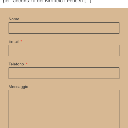
per raccontarti del Birrificio I Peuceti […]
Nome
Email
Telefono
Messaggio