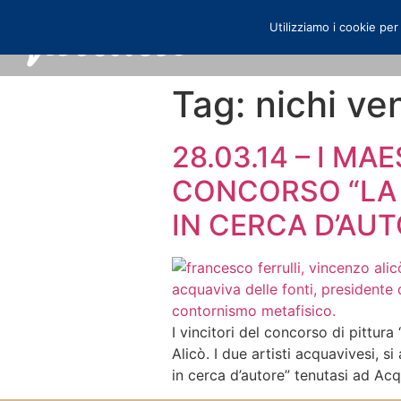
Utilizziamo i cookie per
Tag:
nichi ve
28.03.14 – I MA
CONCORSO “LA 
IN CERCA D’AUT
I vincitori del concorso di pittura
Alicò. I due artisti acquavivesi, s
in cerca d’autore” tenutasi ad Acq