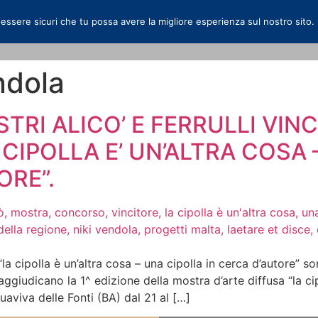
 essere sicuri che tu possa avere la migliore esperienza sul nostro sito.
ndola
ESTRI ALICO’ E FERRULLI VIN
CIPOLLA E’ UN’ALTRA COSA 
ORE”.
 “la cipolla è un’altra cosa – una cipolla in cerca d’autore” 
i aggiudicano la 1^ edizione della mostra d’arte diffusa “la ci
uaviva delle Fonti (BA) dal 21 al […]