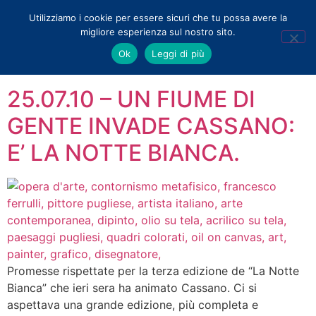
Utilizziamo i cookie per essere sicuri che tu possa avere la
migliore esperienza sul nostro sito.
Tag:
notte bianca
Ok
Leggi di più
25.07.10 – UN FIUME DI
GENTE INVADE CASSANO:
E’ LA NOTTE BIANCA.
Promesse rispettate per la terza edizione de “La Notte
Bianca” che ieri sera ha animato Cassano. Ci si
aspettava una grande edizione, più completa e