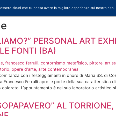
 essere sicuri che tu possa avere la migliore esperienza sul nostro sito.
le
GLIAMO?” PERSONAL ART EXHI
E FONTI (BA)
omitanza con i festeggiamenti in onore di Maria SS. di Cost
sta Francesco Ferrulli apre le porte della sua caratteristica
 colorato. L’appuntamento è nel suo laboratorio artistico si
SSOPAPAVERO” AL TORRIONE,
NE.