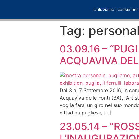
Utilizziamo i cookie per
Tag:
persona
03.09.16 – “PU
ACQUAVIVA DELL
Dal 3 al 7 Settembre 2016, in conc
Acquaviva delle Fonti (BA), l’Arti
voglia farsi un giro nel suo mondo
cittadina pugliese, […]
23.05.14 – “RO
L’INAUGURAZIO