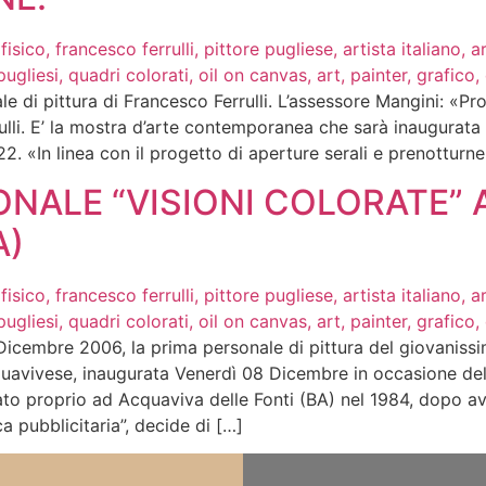
le di pittura di Francesco Ferrulli. L’assessore Mangini: «Pr
li. E’ la mostra d’arte contemporanea che sarà inaugurata 
 22. «In linea con il progetto di aperture serali e prenotturne
SONALE “VISIONI COLORATE”
A)
icembre 2006, la prima personale di pittura del giovanissi
uavivese, inaugurata Venerdì 08 Dicembre in occasione dell
ato proprio ad Acquaviva delle Fonti (BA) nel 1984, dopo ave
a pubblicitaria”, decide di […]