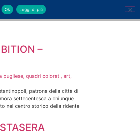
Ok
Leggi di più
BITION –
antinopoli, patrona della città di
 dimora settecentesca a chiunque
to nel centro storico della ridente
 STASERA