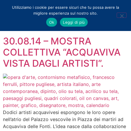
Utilizziamo i cookie per essere sicuri che tu possa avere la
migliore esperienza sul nostro sito.
Tag:
beneficienza
Ok
Leggi di più
30.08.14 – MOSTRA
COLLETTIVA “ACQUAVIVA
VISTA DAGLI ARTISTI”.
Dodici artisti acquavivesi espongono le loro opere
nell’atrio del Palazzo vescovile in Piazza dei martiri ad
Acquaviva delle Fonti. L’idea nasce dalla collaborazione