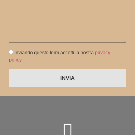
Inviando questo form accetti la nostra
privacy
policy
.
INVIA