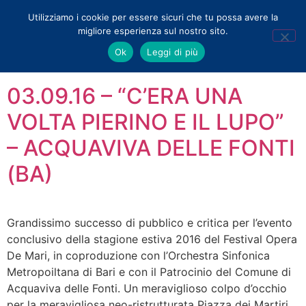
Utilizziamo i cookie per essere sicuri che tu possa avere la
migliore esperienza sul nostro sito.
Tag:
musica
Ok
Leggi di più
03.09.16 – “C’ERA UNA
VOLTA PIERINO E IL LUPO”
– ACQUAVIVA DELLE FONTI
(BA)
Grandissimo successo di pubblico e critica per l’evento
conclusivo della stagione estiva 2016 del Festival Opera
De Mari, in coproduzione con l’Orchestra Sinfonica
Metropoiltana di Bari e con il Patrocinio del Comune di
Acquaviva delle Fonti. Un meraviglioso colpo d’occhio
per la meravigliosa neo-ristrutturata Piazza dei Martiri