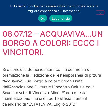
Utilizziamo i cookie per essere sicuri che tu possa avere la
migliore esperienza sul nostro sito.
Tag:
estemporanea
Ok
Leggi di più
08.07.12 – ACQUAVIVA…UN
BORGO A COLORI: ECCO I
VINCITORI.
Si è conclusa domenica sera con la cerimonia di
premiazione la II edizione dell’estemporanea di pittura
“Acquaviva… un Borgo a colori” organizzata
dall’Associazione Culturale L’Incontro Onlus e dalla
Scuola d’Arte di Vincenzo Alicò. E’ con questa
manifestazione che si è aperto ufficialmente il
calendario di “ESTATEVIVA! Luglio 2012”