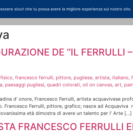
 essere sicuri che tu possa avere la migliore esperienza sul nostro sito.
va
GURAZIONE DE ‘’IL FERRULLI
ttadina d’ onore, Francesco Ferrulli, artista acquavivese p
. Francesco Ferrulli, pittore, grafico; nasce ad Acquaviva 
 giovanissima età dimostra di avere un talento per l’ Arte […]
RTISTA FRANCESCO FERRULLI 