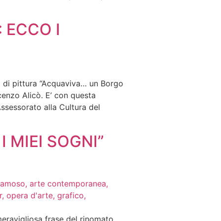
 ECCO I
a di pittura “Acquaviva… un Borgo
ncenzo Alicò. E’ con questa
Assessorato alla Cultura del
I MIEI SOGNI”
meravigliosa frase del rinomato