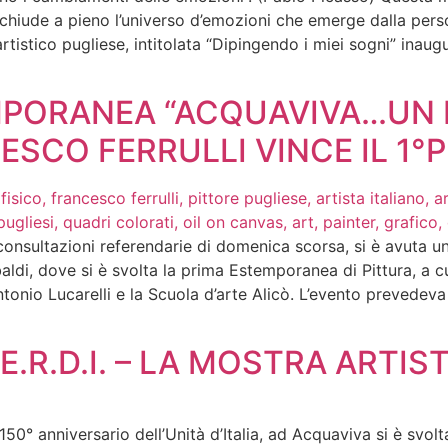
cchiude a pieno l’universo d’emozioni che emerge dalla pers
rtistico pugliese, intitolata “Dipingendo i miei sogni” inaug
TEMPORANEA “ACQUAVIVA…UN
ESCO FERRULLI VINCE IL 1°
onsultazioni referendarie di domenica scorsa, si è avuta 
aldi, dove si è svolta la prima Estemporanea di Pittura, a c
ntonio Lucarelli e la Scuola d’arte Alicò. L’evento prevedeva
V.E.R.D.I. – LA MOSTRA ARTIS
150° anniversario dell’Unità d’Italia, ad Acquaviva si è svolta